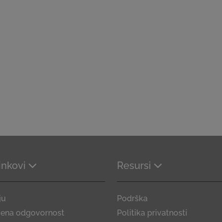
linkovi
Resursi
ju
Podrška
vena odgovornost
Politika privatnosti