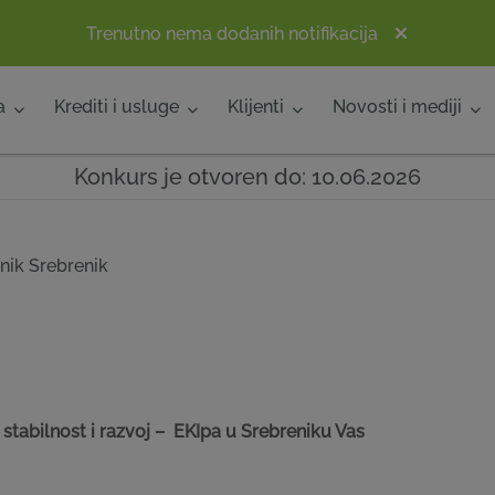
Trenutno nema dodanih notifikacija
a
Krediti i usluge
Klijenti
Novosti i mediji
Konkurs je otvoren do: 10.06.2026
enik Srebrenik
stabilnost i razvoj – EKIpa u Srebreniku Vas