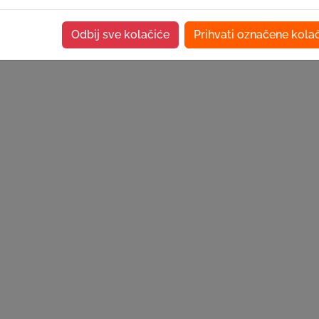
Odbij sve kolačiće
Prihvati označene kola