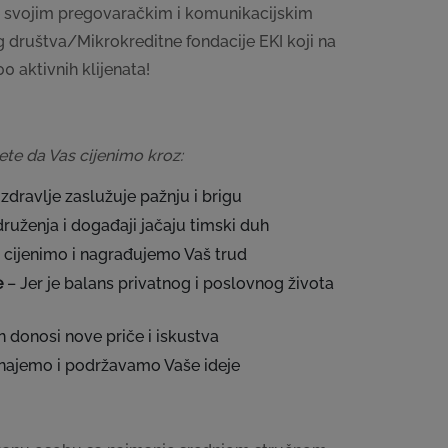
te svojim pregovaračkim i komunikacijskim
 društva/Mikrokreditne fondacije EKI koji na
00 aktivnih
klijenata!
ćete da Vas cijenimo kroz:
 zdravlje zaslužuje pažnju i brigu
druženja i događaji jačaju timski duh
r cijenimo i nagrađujemo Vaš trud
e
– Jer je balans privatnog i poslovnog života
n donosi nove priče i iskustva
najemo i podržavamo Vaše ideje