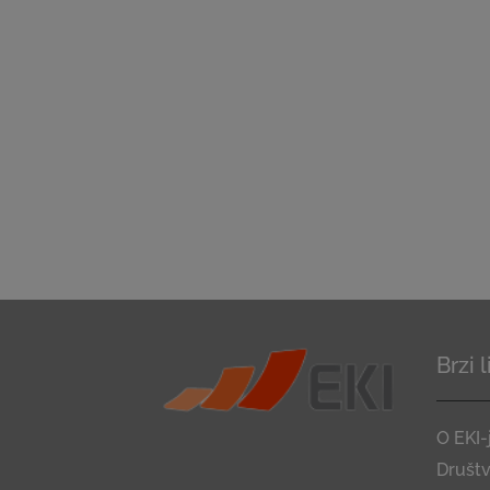
Brzi 
O EKI-
Društ