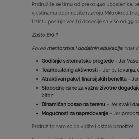
Pridružite se timu od preko 440 uposlenika, 
vještinama doprinesite razvoju Mikrokreditnog
tržištu posluje već tri decenije sa više od 39 0
Zašto EKI ?
Pored
mentorstva i dodatnih edukacija
, znat 
Godišnje sistematske preglede
– Jer Vaše
Teambuilding aktivnosti
– Jer putovanja, 
Atraktivan paket finansijskih benefita
– Je
Slobodne dane za važne životne događaj
bitan
Dinamičan posao na terenu
– Jer svaki da
Mogućnost za napredovanje
– Jer prepoz
Pridružite nam se da vidite i ostale benefite!