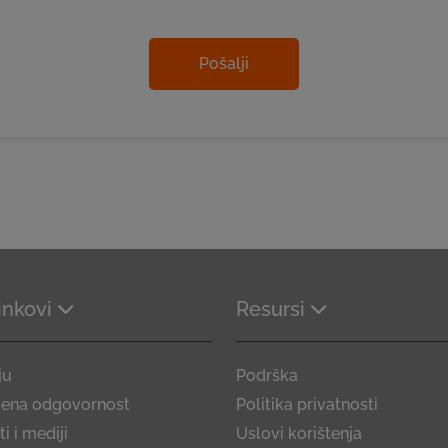
Pošalji
linkovi
Resursi
ju
Podrška
vena odgovornost
Politika privatnosti
i i mediji
Uslovi korištenja