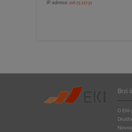
IP adresa:
216.73.217.31
Brzi 
O EKI-
Društ
Novost