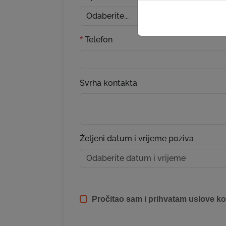
Telefon
*
Svrha kontakta
Željeni datum i vrijeme poziva
Pročitao sam i prihvatam uslove ko