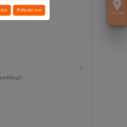
čiće
Prihvati sve
Lokacije
ijent EKI-ja?