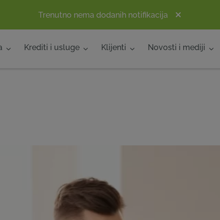
Trenutno nema dodanih notifikacija
a
Krediti i usluge
Klijenti
Novosti i mediji