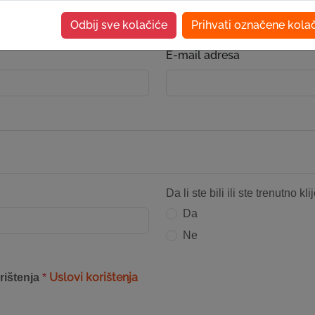
Odbij sve kolačiće
Prihvati označene kola
E-mail adresa
Da li ste bili ili ste trenutno kl
Da
Ne
Uslovi korištenja
rištenja
*