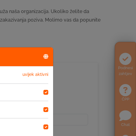
ruža naša organizacija. Ukoliko želite da
 zakazivanja poziva. Molimo vas da popunite
Podnesi
zahtjev
uvijek aktivni
ČPP
Chat