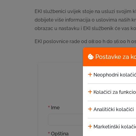
EKI službenici uvijek stoje na usluzi svojim 
dobijete više informacija o uslovima naših 
obrazac u nastavku i EKI službenik će vas 
EKI poslovnice rade od 08:00 h do 16:00 h os
Postavke za k
Neophodni kolačić
Kolačići za funkci
Ime
*
Analitički kolačići
Marketinški kolači
Opština
*