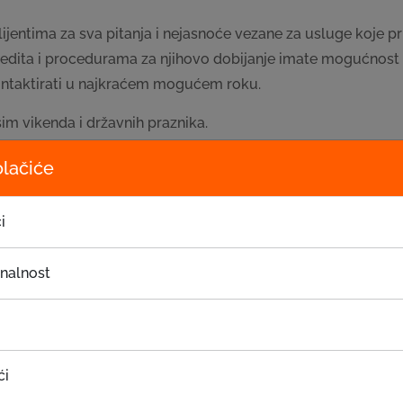
klijentima za sva pitanja i nejasnoće vezane za usluge koje p
kredita i procedurama za njihovo dobijanje imate mogućnost
kontaktirati u najkraćem mogućem roku.
im vikenda i državnih praznika.
olačiće
i
Zahtjev za poziv
onalnost
Prezime
*
ći
Adresa
*