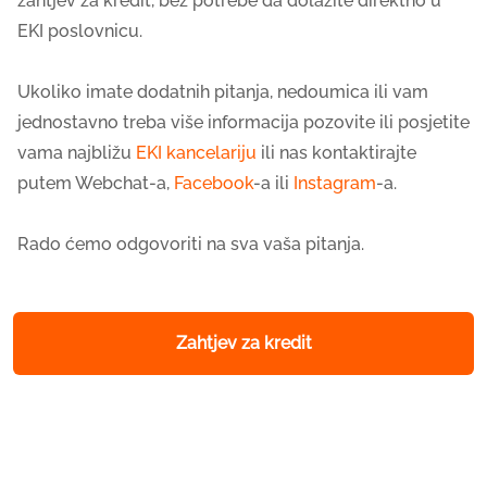
zahtjev za kredit, bez potrebe da dolazite direktno u
EKI poslovnicu.
Ukoliko imate dodatnih pitanja, nedoumica ili vam
jednostavno treba više informacija pozovite ili posjetite
vama najbližu
EKI kancelariju
ili nas kontaktirajte
putem Webchat-a,
Facebook
-a ili
Instagram
-a.
Rado ćemo odgovoriti na sva vaša pitanja.
Zahtjev za kredit