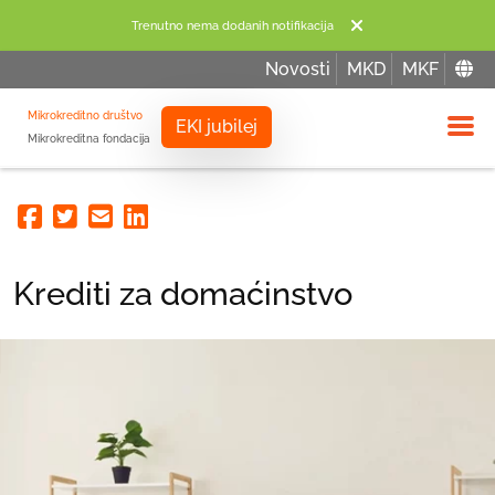
Trenutno nema dodanih notifikacija
Novosti
MKD
MKF
Mikrokreditno društvo
EKI jubilej
Mikrokreditna fondacija
Izbor
Facebook
Twitter
Email
Linkedin
Krediti za domaćinstvo