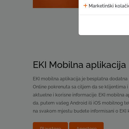
Marketinški kolači
EKI Mobilna aplikacija
EKI mobilna aplikacija je besplatna dodatna 
Online pokrenuta sa ciljem da se klijentima 
aktuelne i korisne informacije. EKI mobilna
da, putem vašeg Android ili iOS mobilnog te
na svakom mjestu budete informisani o EKI 
Playstore
Appstore