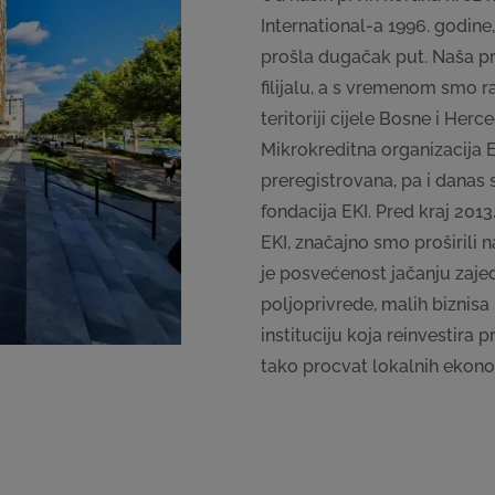
International-a 1996. godine
prošla dugačak put. Naša pri
filijalu, a s vremenom smo ra
teritoriji cijele Bosne i He
Mikrokreditna organizacija EK
preregistrovana, pa i dana
fondacija EKI. Pred kraj 201
EKI, značajno smo proširili 
je posvećenost jačanju zaje
poljoprivrede, malih biznisa 
instituciju koja reinvestira p
tako procvat lokalnih ekono