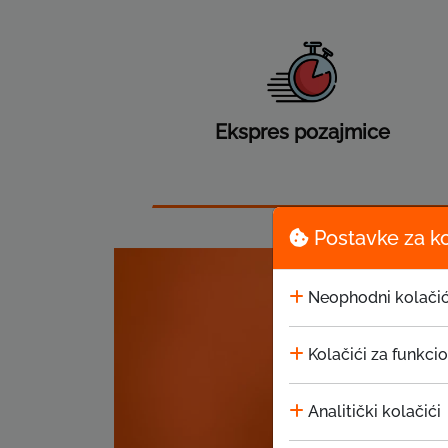
Ekspres pozajmice
Postavke za k
Neophodni kolačić
Kolačići za funkci
Analitički kolačići