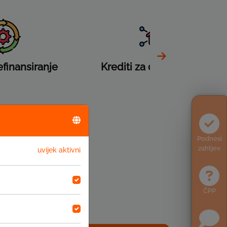
efinansiranje
Krediti za domaćinstvo
000 KM
Podnesi
zahtjev
uvijek aktivni
o 3 mjeseca
ČPP
od 22,50% do 23,00%