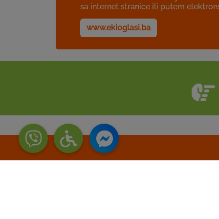
sa internet stranice ili putem elektro
www.ekioglasi.ba
Postanite dio ti
Pošaljite nam vašu b