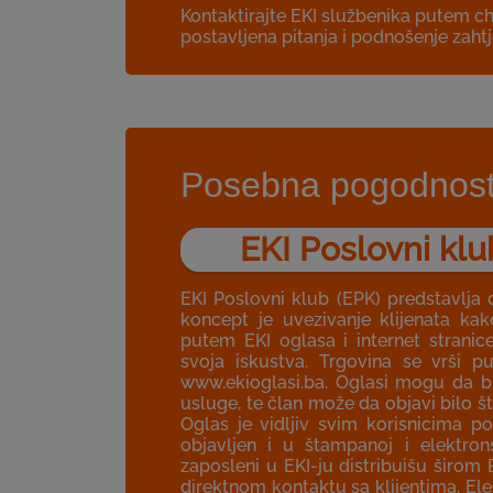
Kontaktirajte EKI službenika putem c
postavljena pitanja i podnošenje zahtj
Posebna pogodnost 
EKI Poslovni klu
EKI Poslovni klub (EPK) predstavlja 
koncept je uvezivanje klijenata k
putem EKI oglasa i internet stranic
svoja iskustva. Trgovina se vrši p
www.ekioglasi.ba. Oglasi mogu da bud
usluge, te član može da objavi bilo št
Oglas je vidljiv svim korisnicima 
objavljen i u štampanoj i elektron
zaposleni u EKI-ju distribuišu širom
direktnom kontaktu sa klijentima. El