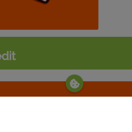
dit
posao
Vidi sve konkurse
giju Novi Grad Sarajevo
2026