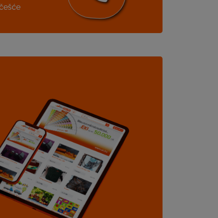
jčešće