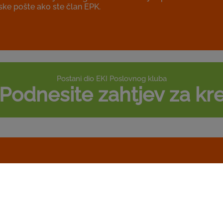
nske pošte ako ste član EPK.
Postani dio EKI Poslovnog kluba
Podnesite zahtjev za kre
Aktivni konkursi za 
ma
Centralni arhivar Za re
iografiju
Konkurs traje do 13.08.