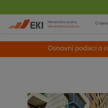
POČETNA
Mikrokreditno društvo
O nam
Mikrokreditna fondacija
Osnovni podaci o radu EKI gru