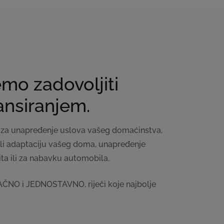
mo zadovoljiti
ansiranjem.
va za unapređenje uslova vašeg domaćinstva,
u ili adaptaciju vašeg doma, unapređenje
ta ili za nabavku automobila.
UPAČNO i JEDNOSTAVNO, riječi koje najbolje