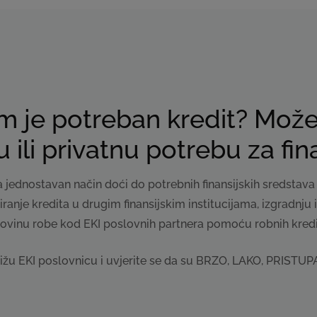
 je potreban kredit? Može
ili privatnu potrebu za fin
a jednostavan način doći do potrebnih finansijskih sredsta
siranje kredita u drugim finansijskim institucijama, izgradnj
ovinu robe kod EKI poslovnih partnera pomoću robnih kredi
ajbližu EKI poslovnicu i uvjerite se da su BRZO, LAKO, PRIST