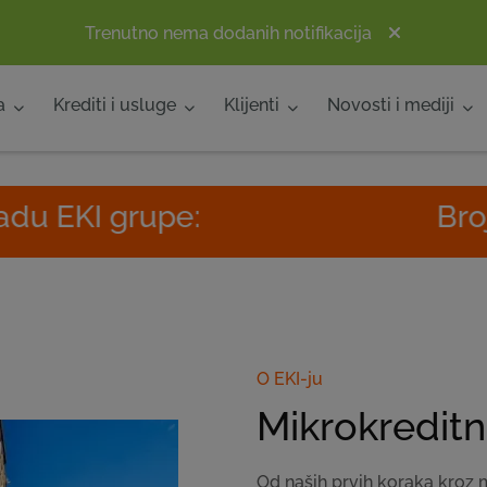
Trenutno nema dodanih notifikacija
a
Krediti i usluge
Klijenti
Novosti i mediji
pe:
Broj poslovnica
O EKI-ju
Mikrokreditn
Od naših prvih koraka kroz 