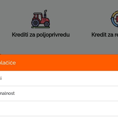
Krediti za poljoprivredu
Kredit za r
olačiće
Iznos kredita od 300 do 3.
Rok otplate do 18 mjeseci
i
Grejs period do maksimaln
Troškovi obrade 0,00%
onalnost
Nominalna kamatna stopa 