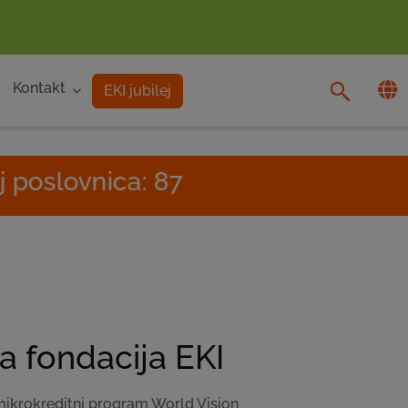
Kontakt
EKI jubilej
: 87
Por
a fondacija EKI
mikrokreditni program World Vision