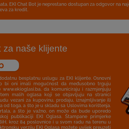
hata. EKI Chat Bot je neprestano dostupan za odgovor na na
eva za kredit.
za naše klijente
b
dodatnu besplatnu uslugu za EKI klijente. Osnovni
ako bi oni imali mogućnost da međusobno trguju
e www.ekioglasi.ba, da komuniciraju i razmjenjuju
utem malih oglasa koji se objavljuju na stranici
u vezani za kupovinu, prodaju, iznajmljivanje ili
a od toga, a što je u skladu sa Uslovima korištenja.
portala, a što je važno, on može da bude uporedo
skoj publikaciji EKI Oglasa. Štampane primjerke
 BiH, kroz 84 poslovnice i u svom radu na terenu u
ektronsku verziju EKI Oglasa možete uvijek preuzeti