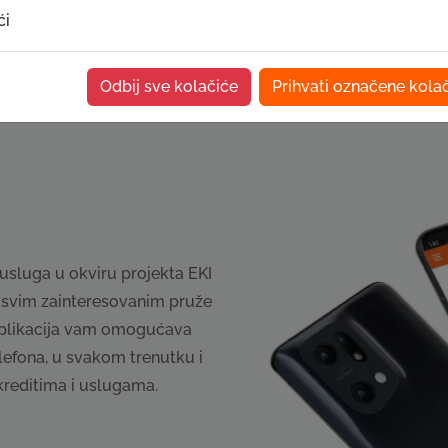
Podne
ći
Odbij sve kolačiće
Prihvati označene kola
usluga u okviru projekta EKI
i svim zainteresovanim pruže
 aplikacija vam omogućava
lefona, u svakom trenutku i
kreditima i uslugama.