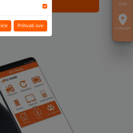
Chat
site zahtjev za kredit
čiće
Prihvati sve
Lokacije