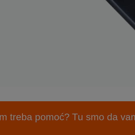
i vam treba pomoć? Tu smo da va