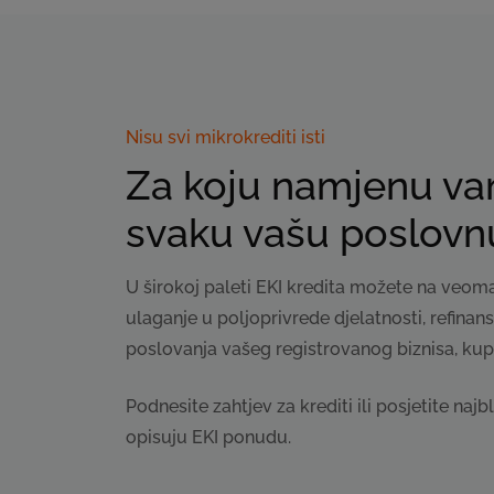
Nisu svi mikrokrediti isti
Za koju namjenu vam
svaku vašu poslovnu 
U širokoj paleti EKI kredita možete na veom
ulaganje u poljoprivrede djelatnosti, refinan
poslovanja vašeg registrovanog biznisa, kup
Podnesite zahtjev za krediti ili posjetite n
opisuju EKI ponudu.