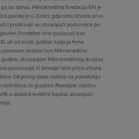
, pa do danas, Mikrokreditna fondacija EKI je
ča počela je u Zenici, gdje smo otvorili prvu
sli i proširivali se, otvarajući poslovnice po
rcegovine. Prvobitno smo poslovali kao
I, ali od 2008. godine, kada je firma
s s ponosom nosimo ime Mikrokreditna
3. godine, otvaranjem Mikrokreditnog društva
naše poslovanje. U temelje naše priče utkana
dnice. Od prvog dana, radimo na pokretanju
i obrtništva, te gradimo finansijski održivu
rofit u dodatni kreditni kapital, stvarajući
mija.