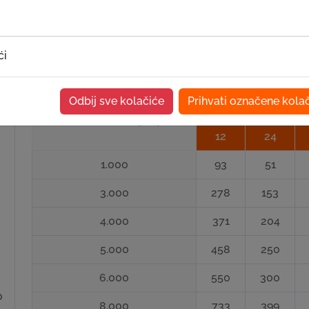
Tabela sa pregledom rata:
ći
Krediti za poljoprivredu
Odbij sve kolačiće
Prihvati označene kola
Iznos kredita (KM)
12
24
1.000
93
51
3.000
278
153
4.000
371
204
i
5.000
458
250
6.000
550
300
o
8.000
733
399