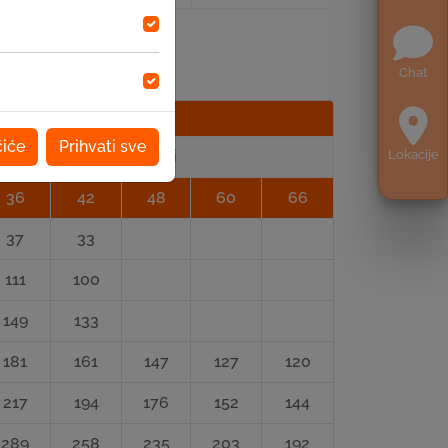
Chat
čiće
Prihvati sve
Period otplate / mjeseci
Lokacije
36
42
48
60
66
37
33
111
100
149
133
181
161
147
127
120
217
194
176
152
144
289
258
235
203
192