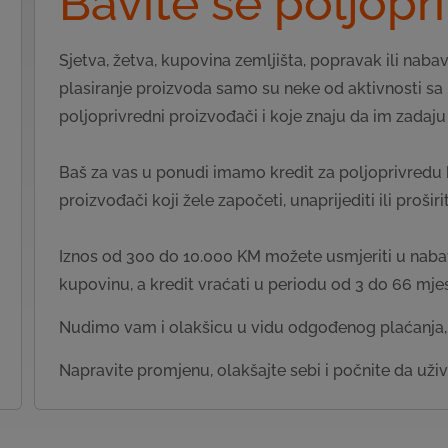
Bavite se poljop
Sjetva, žetva, kupovina zemljišta, popravak ili naba
plasiranje proizvoda samo su neke od aktivnosti s
poljoprivredni proizvođači i koje znaju da im zadaj
Baš za vas u ponudi imamo kredit za poljoprivredu k
proizvođači koji žele započeti, unaprijediti ili proširi
Iznos od 300 do 10.000 KM možete usmjeriti u nabav
kupovinu, a kredit vraćati u periodu od 3 do 66 mjes
Nudimo vam i olakšicu u vidu odgođenog plaćanja, 
Napravite promjenu, olakšajte sebi i počnite da uži