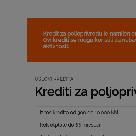
Kredit za poljoprivredu je namijenjen
Ovi krediti se mogu koristiti za nab
aktivnosti.
USLOVI KREDITA
Krediti za poljopr
Iznos kredita od 300 do 10.000 KM
Rok otplate do 66 mjeseci