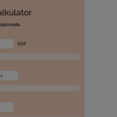
alkulator
ljoprivredu
KM