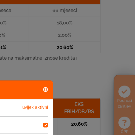
eseca
66 mjeseci
00%
18,00%
0%
2,00%
51%
20,60%
te na maksimalne iznose kredita i
Podnesi
Troškovi
EKS
zahtjev
uvijek aktivni
NKS
obrade
FBiH/DB/RS
18,00%
2,00%
20,60%
ČPP