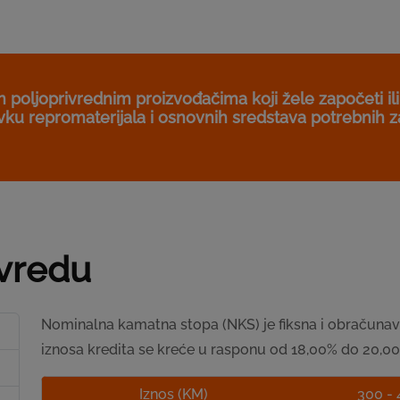
 poljoprivrednim proizvođačima koji žele započeti ili 
avku repromaterijala i osnovnih sredstava potrebnih z
ivredu
Nominalna kamatna stopa (NKS) je fiksna i obračunava
iznosa kredita se kreće u rasponu od 18,00% do 20,00% 
Iznos (KM)
300 - 