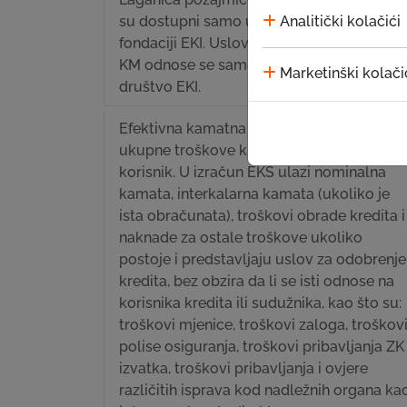
Analitički kolačići
su dostupni samo u Mikrokreditnoj
fondaciji EKI. Uslovi kredita preko 10.000
KM odnose se samo na Mikrokreditno
Marketinški kolači
društvo EKI.
Efektivna kamatna stopa predstavlja
ukupne troškove kredita koje plaća
korisnik. U izračun EKS ulazi nominalna
kamata, interkalarna kamata (ukoliko je
ista obračunata), troškovi obrade kredita i
naknade za ostale troškove ukoliko
postoje i predstavljaju uslov za odobrenje
kredita, bez obzira da li se isti odnose na
korisnika kredita ili sudužnika, kao što su:
troškovi mjenice, troškovi zaloga, troškov
polise osiguranja, troškovi pribavljanja ZK
izvatka, troškovi pribavljanja i ovjere
različitih isprava kod nadležnih organa ka