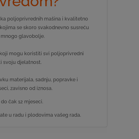
rivredom?
vka poljoprivrednih mašina i kvalitetno
a kojima se skoro svakodnevno susreću
u mnogo glavobolje.
oji mogu koristiti svi poljoprivredni
ti svoju djelatnost.
ku materijala, sadnju, popravke i
eci, zavisno od iznosa.
do čak 12 mjeseci.
vate u radu i plodovima vašeg rada.