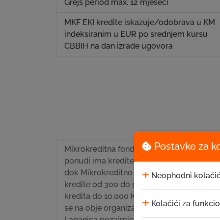
Grejs period max. 12 mjeseci
MKF EKI kredite iskazuje/odobrava u KM
indeksiranim u EUR po srednjem kursu
CBBIH na dan izrade ugovora
Postavke za k
Mikrokreditna fondacija EKI u svojoj
ponudi ima kredite od 300 do 10.000 KM,
dok Mikrokreditno društvo EKI nudi
Neophodni kolačić
kredite od 300 do 50.000 KM. Svi uslovi
kredita do 10.000 KM su identični i odnose
Kolačići za funkci
se na obje organizacije, osim uslova
Laganica pozajmice i Startup kredita koji