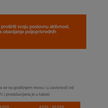
proširiti svoju poslovnu aktivnost.
a obavljanje poljoprivrednih
 se na godišnjem nivou i u zavisnosti od
i predstavljena je u tabeli:
4.000
4.001 - 10.000