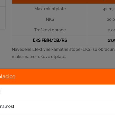
Max. rok otplate
42 mj
NKS
20,
Troškovi obrade
2,0
EKS FBiH/DB/RS
23,
Navedene Efektivne kamatne stope (EKS) su obračuna
maksimalne rokove otplate.
olačiće
Primjer obračuna Efektivne kamatne stope (EKS):
Iznos
Rok
i
Vrsta kredita
kredita
otplate
Krediti za
10.000 KM
66 mjeseci
onalnost
poljoprivredu