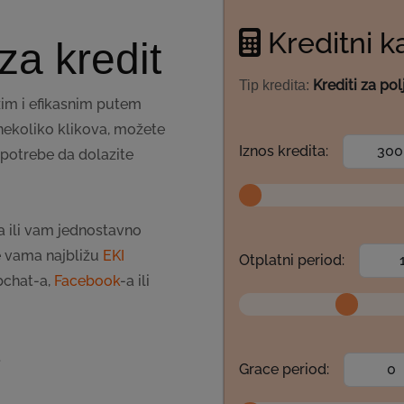
Kreditni k
za kredit
Krediti za po
Tip kredita:
rzim i efikasnim putem
nekoliko klikova, možete
Iznos kredita:
 potrebe da dolazite
a ili vam jednostavno
te vama najbližu
EKI
Otplatni period:
bchat-a,
Facebook
-a ili
.
Grace period: