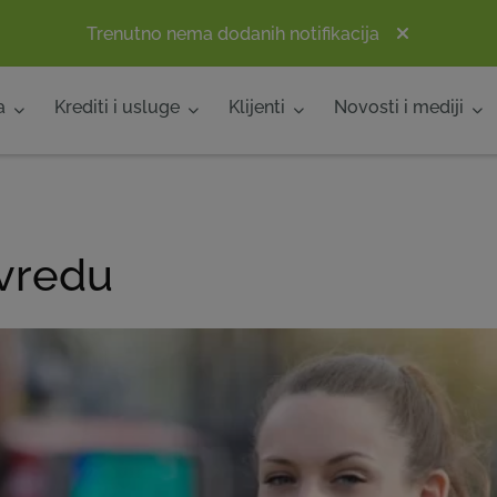
Trenutno nema dodanih notifikacija
a
Krediti i usluge
Klijenti
Novosti i mediji
ivredu