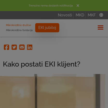
Trenutno nema dodanih notifikacija
Novosti
MKD
MKF
Mikrokreditno društvo
EKI jubilej
Mikrokreditna fondacija
Izbor
Facebook
Twitter
Email
Linkedin
Kako postati EKI klijent?