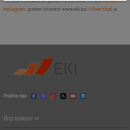
možete kontaktirati putem društvenih mreža
Facebook
i
Instagram
, putem stranice www.eki.ba i
Viber chat
-a.
Pratite nas
Facebook
Viber
Instagram
Twitter
Youtube
Linkedin
Brzi linkovi