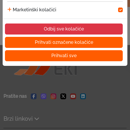
Marketinški kolačići
Pošalji
Odbij sve kolačiće
Prihvati označene kolačiće
Prihvati sve
Pratite nas
Facebook
Viber
Instagram
Twitter
Youtube
Linkedin
Brzi linkovi