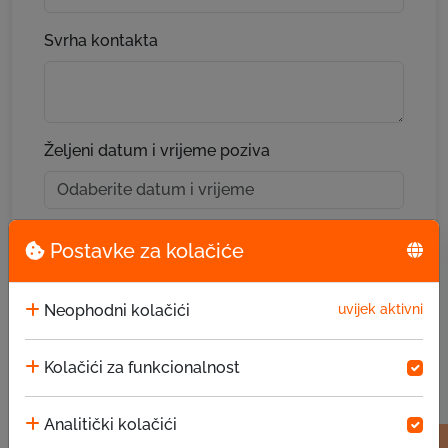
Svrha kontakta
Željeni datum i vrijeme poziva
Da li ste bili ili ste trenutno klijent EKI-ja?
Postavke za kolačiće
Da
Ne
Neophodni kolačići
uvijek aktivni
Pročitao sam i prihvatam uslove korištenja
*
Kolačići za funkcionalnost
Uslovi korištenja
Analitički kolačići
IP adresa:
216.73.216.192