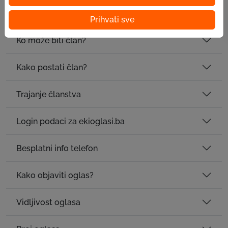
EPK pruža i mogućnost edukacije?
Prihvati sve
Ko može biti član?
Kako postati član?
Trajanje članstva
Login podaci za ekioglasi.ba
Besplatni info telefon
Kako objaviti oglas?
Vidljivost oglasa