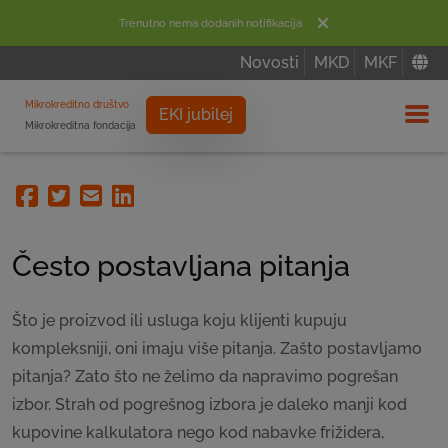
Trenutno nema dodanih notifikacija
Novosti
MKD
MKF
Mikrokreditno društvo
EKI jubilej
Mikrokreditna fondacija
Izbor
Facebook
Twitter
Email
Linkedin
Često postavljana pitanja
Što je proizvod ili usluga koju klijenti kupuju
kompleksniji, oni imaju više pitanja. Zašto postavljamo
pitanja? Zato što ne želimo da napravimo pogrešan
izbor. Strah od pogrešnog izbora je daleko manji kod
kupovine kalkulatora nego kod nabavke frižidera,