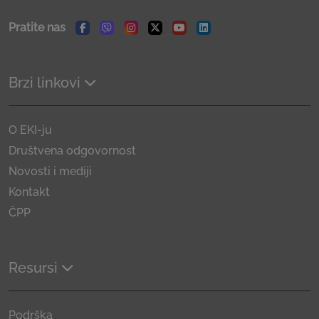
Pratite nas
Facebook
Viber
Instagram
Twitter
Youtube
Linkedin
Brzi linkovi
O EKI-ju
Društvena odgovornost
Novosti i mediji
Kontakt
ČPP
Resursi
Podrška