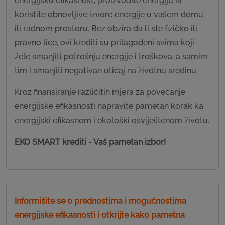
energijsku efikasnost, proizvodite energiju ili
koristite obnovljive izvore energije u vašem domu
ili radnom prostoru. Bez obzira da li ste fizičko ili
pravno lice, ovi krediti su prilagođeni svima koji
žele smanjiti potrošnju energije i troškova, a samim
tim i smanjiti negativan uticaj na životnu sredinu.
Kroz finansiranje različitih mjera za povećanje
energijske efikasnosti napravite pametan korak ka
energijski efikasnom i ekološki osviještenom životu.
EKO SMART krediti - Vaš pametan izbor!
Informišite se o prednostima i mogućnostima
energijske efikasnosti i otkrijte kako pametna