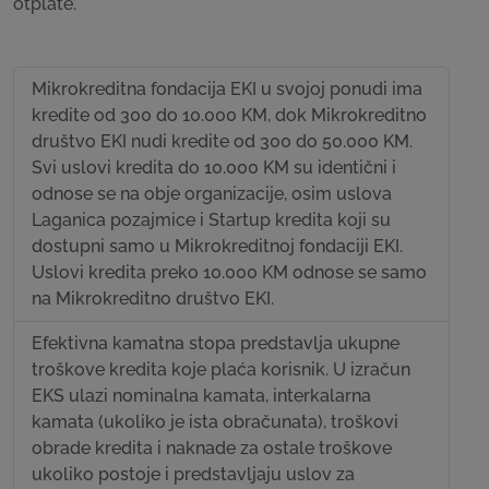
otplate.
Mikrokreditna fondacija EKI u svojoj ponudi ima
kredite od 300 do 10.000 KM, dok Mikrokreditno
društvo EKI nudi kredite od 300 do 50.000 KM.
Svi uslovi kredita do 10.000 KM su identični i
odnose se na obje organizacije, osim uslova
Laganica pozajmice i Startup kredita koji su
dostupni samo u Mikrokreditnoj fondaciji EKI.
Uslovi kredita preko 10.000 KM odnose se samo
na Mikrokreditno društvo EKI.
Efektivna kamatna stopa predstavlja ukupne
troškove kredita koje plaća korisnik. U izračun
EKS ulazi nominalna kamata, interkalarna
kamata (ukoliko je ista obračunata), troškovi
obrade kredita i naknade za ostale troškove
ukoliko postoje i predstavljaju uslov za