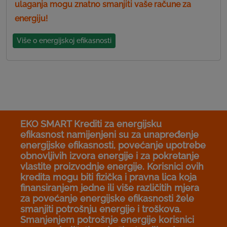
ulaganja mogu znatno smanjiti vaše račune za
energiju!
Više o energijskoj efikasnosti
EKO SMART Krediti za energijsku
efikasnost namijenjeni su za unapređenje
energijske efikasnosti, povećanje upotrebe
obnovljivih izvora energije i za pokretanje
vlastite proizvodnje energije. Korisnici ovih
kredita mogu biti fizička i pravna lica koja
finansiranjem jedne ili više različitih mjera
za povećanje energijske efikasnosti žele
smanjiti potrošnju energije i troškova.
Smanjenjem potrošnje energije korisnici