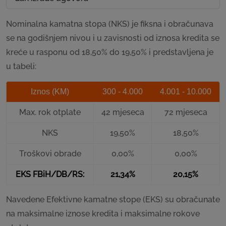
Nominalna kamatna stopa (NKS) je fiksna i obračunava
se na godišnjem nivou i u zavisnosti od iznosa kredita se
kreće u rasponu od 18,50% do 19,50% i predstavljena je
u tabeli:
Iznos (KM)
300 - 4.000
4.001 - 10.000
Max. rok otplate
42 mjeseca
72 mjeseca
NKS
19,50%
18,50%
Troškovi obrade
0,00%
0,00%
EKS FBiH/DB/RS:
21,34%
20,15%
Navedene Efektivne kamatne stope (EKS) su obračunate
na maksimalne iznose kredita i maksimalne rokove