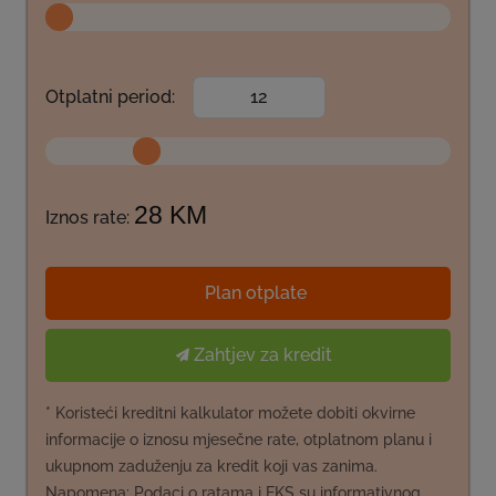
Otplatni period:
28 KM
Iznos rate:
Plan otplate
Zahtjev za kredit
* Koristeći kreditni kalkulator možete dobiti okvirne
informacije o iznosu mjesečne rate, otplatnom planu i
ukupnom zaduženju za kredit koji vas zanima.
Napomena: Podaci o ratama i EKS su informativnog