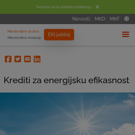
Trenutno nema dodanih notifikacija
Novosti
MKD
MKF
Mikrokreditno društvo
EKI jubilej
Mikrokreditna fondacija
Izbor
Facebook
Twitter
Email
Linkedin
Krediti za energijsku efikasnost