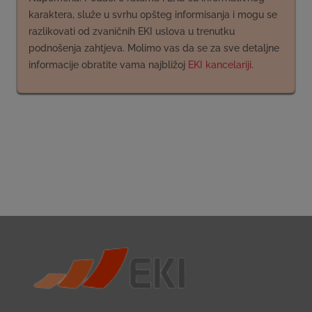
karaktera, služe u svrhu opšteg informisanja i mogu se
razlikovati od zvaničnih EKI uslova u trenutku
podnošenja zahtjeva. Molimo vas da se za sve detaljne
informacije obratite vama najbližoj
EKI kancelariji.