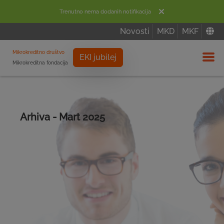
Trenutno nema dodanih notifikacija
Novosti
MKD
MKF
Mikrokreditno društvo
EKI jubilej
Mikrokreditna fondacija
Izbor
Arhiva - Mart 2025