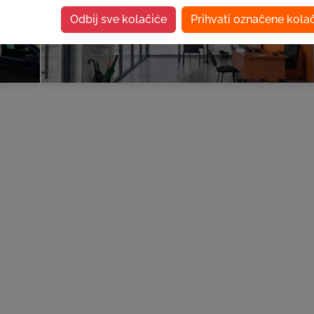
Odbij sve kolačiće
Prihvati označene kola