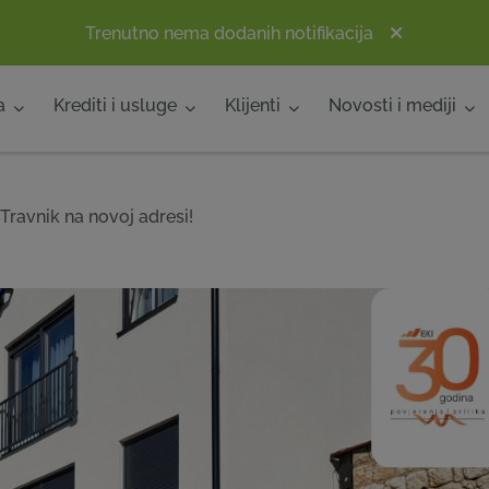
Trenutno nema dodanih notifikacija
a
Krediti i usluge
Klijenti
Novosti i mediji
Travnik na novoj adresi!