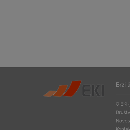
Brzi 
O EKI-
Društ
Novost
Konta