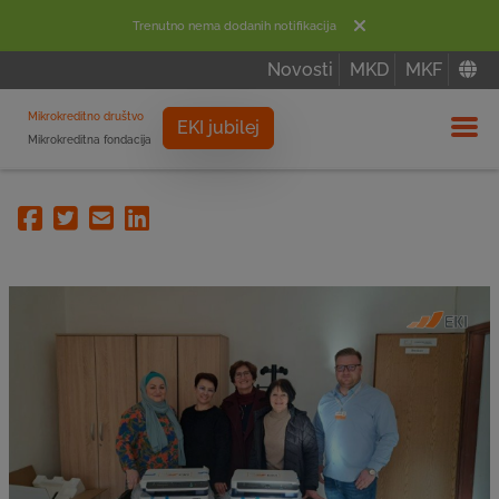
Trenutno nema dodanih notifikacija
Novosti
MKD
MKF
Mikrokreditno društvo
EKI jubilej
Mikrokreditna fondacija
Izbor
Facebook
Twitter
Email
Linkedin