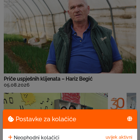
Priče uspješnih klijenata – Hariz Begić
05.08.2026
Postavke za kolačiće
Neophodni kolačići
uvijek aktivni