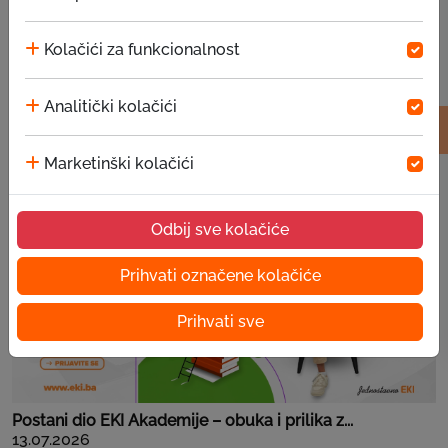
Kolačići za funkcionalnost
Analitički kolačići
EKI donacija u JU za predškolsko vaspitanje i ...
15.07.2026
Marketinški kolačići
Odbij sve kolačiće
Prihvati označene kolačiće
Prihvati sve
Postani dio EKI Akademije – obuka i prilika z...
13.07.2026