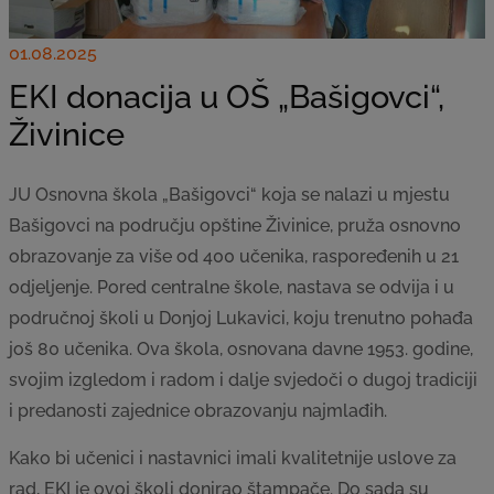
01.08.2025
EKI donacija u OŠ „Bašigovci“,
Živinice
JU Osnovna škola „Bašigovci“ koja se nalazi u mjestu
Bašigovci na području opštine Živinice, pruža osnovno
obrazovanje za više od 400 učenika, raspoređenih u 21
odjeljenje. Pored centralne škole, nastava se odvija i u
područnoj školi u Donjoj Lukavici, koju trenutno pohađa
još 80 učenika. Ova škola, osnovana davne 1953. godine,
svojim izgledom i radom i dalje svjedoči o dugoj tradiciji
i predanosti zajednice obrazovanju najmlađih.
Kako bi učenici i nastavnici imali kvalitetnije uslove za
rad, EKI je ovoj školi donirao štampače. Do sada su