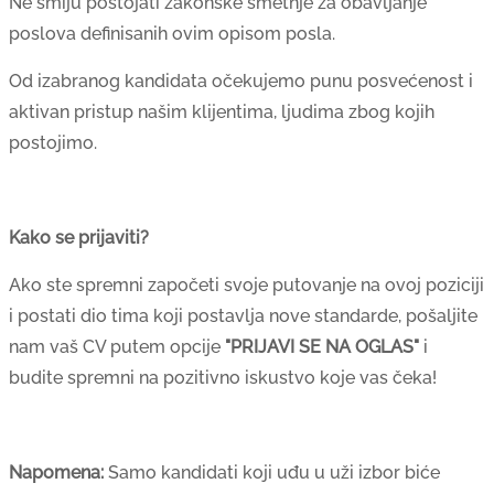
Ne smiju postojati zakonske smetnje za obavljanje
poslova definisanih ovim opisom posla.
Od izabranog kandidata očekujemo punu posvećenost i
aktivan pristup našim klijentima, ljudima zbog kojih
postojimo.
Kako se prijaviti?
Ako ste spremni započeti svoje putovanje na ovoj poziciji
i postati dio tima koji postavlja nove standarde, pošaljite
nam vaš CV putem opcije
"PRIJAVI SE NA OGLAS"
i
budite spremni na pozitivno iskustvo koje vas čeka!
Napomena:
Samo kandidati koji uđu u uži izbor biće