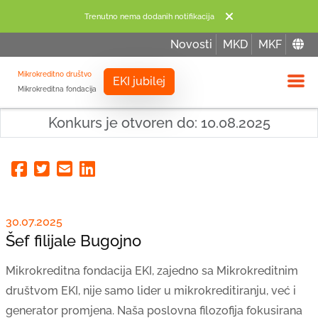
Trenutno nema dodanih notifikacija
Novosti
MKD
MKF
Mikrokreditno društvo
EKI jubilej
Mikrokreditna fondacija
Izbor
Konkurs je otvoren do: 10.08.2025
Facebook
Twitter
Email
Linkedin
30.07.2025
Šef filijale Bugojno
Mikrokreditna fondacija EKI, zajedno sa Mikrokreditnim
društvom EKI, nije samo lider u mikrokreditiranju, već i
generator promjena. Naša poslovna filozofija fokusirana