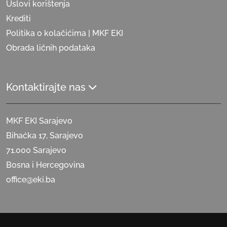
Uslovi korištenja
Krediti
Politika o kolačićima | MKF EKI
Obrada ličnih podataka
Kontaktirajte nas
MKF EKI Sarajevo
Bihaćka 17, Sarajevo
71.000 Sarajevo
Bosna i Hercegovina
office@eki.ba