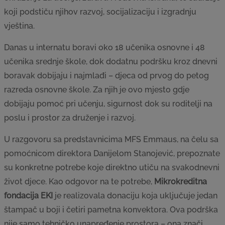
koji podstiču njihov razvoj, socijalizaciju i izgradnju
vještina.
Danas u internatu boravi oko 18 učenika osnovne i 48
učenika srednje škole, dok dodatnu podršku kroz dnevni
boravak dobijaju i najmlađi – djeca od prvog do petog
razreda osnovne škole. Za njih je ovo mjesto gdje
dobijaju pomoć pri učenju, sigurnost dok su roditelji na
poslu i prostor za druženje i razvoj.
U razgovoru sa predstavnicima MFS Emmaus, na čelu sa
pomoćnicom direktora Danijelom Stanojević, prepoznate
su konkretne potrebe koje direktno utiču na svakodnevni
život djece. Kao odgovor na te potrebe,
Mikrokreditna
fondacija EKI
je realizovala donaciju koja uključuje jedan
štampač u boji i četiri pametna konvektora. Ova podrška
nije samo tehničko unapređenje prostora – ona znači