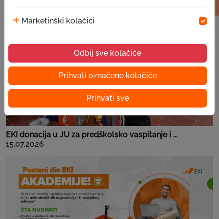
Marketinški kolačići
Odbij sve kolačiće
Prihvati označene kolačiće
Prihvati sve
EKI donacija u JU za predškolsko vaspitanje i ...
15.07.2026