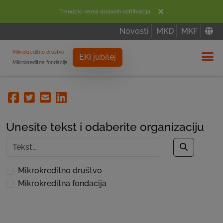
Trenutno nema dodanih notifikacija
Novosti
MKD
MKF
Mikrokreditno društvo
EKI jubilej
Mikrokreditna fondacija
Izbor
Facebook
Twitter
Email
Linkedin
Unesite tekst i odaberite organizaciju
Mikrokreditno društvo
Mikrokreditna fondacija