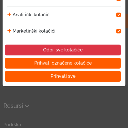
Pratite nas
Facebook
Viber
Instagram
Twitter
Youtube
Linkedin
Analitički kolačići
Brzi linkovi
Marketinški kolačići
Odbij sve kolačiće
O EKI-ju
Društvena odgovornost
Prihvati označene kolačiće
Novosti i mediji
Kontakt
Prihvati sve
ČPP
Resursi
Podrška