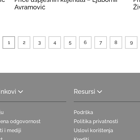
Avramović
Ži
1
2
3
4
5
6
7
8
9
linkovi
Resursi
ju
Podrška
vena odgovornost
Politika privatnosti
i i mediji
Uslovi korištenja
kt
Krediti