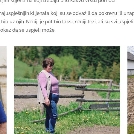
njim klijentima koji trebaju bilo kakvu vrstu pomoći.
juspješnijih klijenata koji su se odvažili da pokrenu ili u
o uz njih. Nečiji je put bio lakši, nečiji teži, ali su svi uspjel
okaz da se uspjeti može.