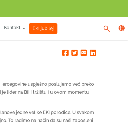
Kontakt
EKI jubilej
Facebook
Twitter
Email
Linkedin
e i Hercegovine uspješno poslujemo već preko
 je lider na BiH tržištu i u ovom momentu
 članove jedne velike EKI porodice. U svakom
jno. To radimo na način da su naši zaposleni