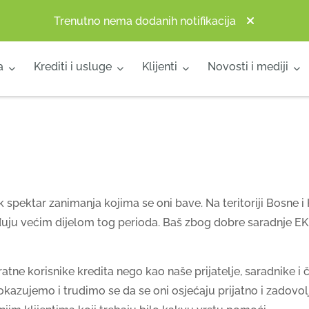
Trenutno nema dodanih notifikacija
a
Krediti i usluge
Klijenti
Novosti i mediji
ok spektar zanimanja kojima se oni bave. Na teritoriji Bosn
đuju većim dijelom tog perioda. Baš zbog dobre saradnje EKI
atne korisnike kredita nego kao naše prijatelje, saradnike i
okazujemo i trudimo se da se oni osjećaju prijatno i zadovol