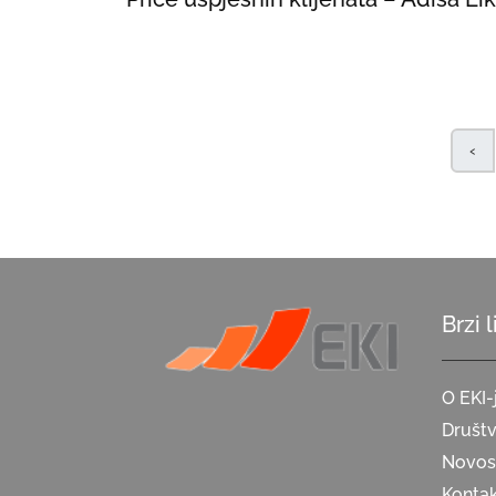
‹
Brzi 
O EKI-
Društ
Novost
Konta