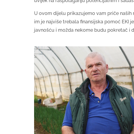
uvijek na raspolaganju potencijalnim i sadaš
U ovom dijelu prikazujemo vam priče naših na
im je najviše trebala finansijska pomoć EKI je bi
javnošću i možda nekome budu pokretač i d