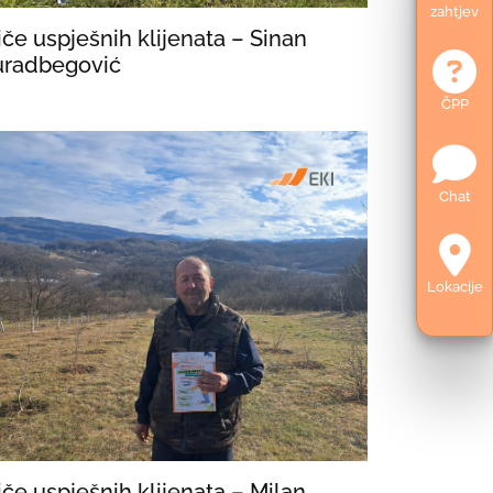
zahtjev
iče uspješnih klijenata – Sinan
radbegović
ČPP
Chat
Lokacije
iče uspješnih klijenata – Milan