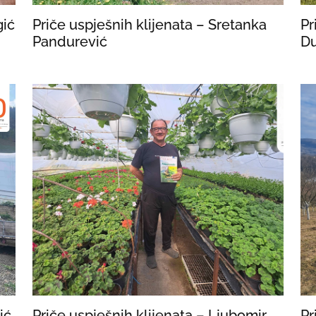
gić
Priče uspješnih klijenata – Sretanka
Pr
Pandurević
Du
ić
Priče uspješnih klijenata – Ljubomir
Pr