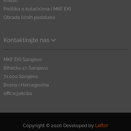
Krediti
Politika o kolačićima | MKF EKI
Obrada ličnih podataka
Kontaktirajte nas
MKF EKI Sarajevo
Bihaćka 17, Sarajevo
71.000 Sarajevo
Bosna i Hercegovina
office@eki.ba
Copyright © 2026 Developed by
Leftor