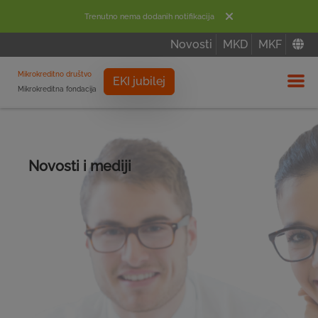
Trenutno nema dodanih notifikacija
Novosti
MKD
MKF
Mikrokreditno društvo
EKI jubilej
Mikrokreditna fondacija
Izbor
Novosti i mediji