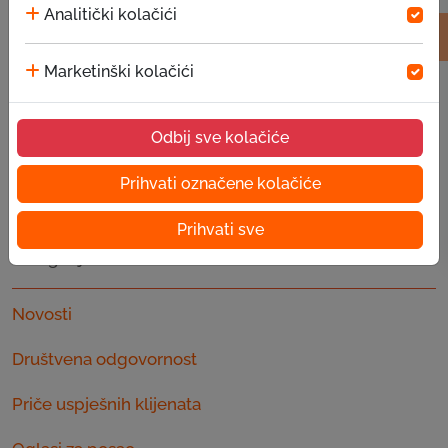
Analitički kolačići
‹
1
›
Marketinški kolačići
Odbij sve kolačiće
Prihvati označene kolačiće
Prihvati sve
Kategorije
Novosti
Društvena odgovornost
Priče uspješnih klijenata