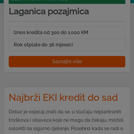
Laganica pozajmica
Iznos kredita od 300 do 1.000 KM
Rok otplate do 36 mjeseci
Saznajte više
Najbrži EKI kredit do sad
Dobar je osjećaj znati da se, u slučaju neplaniranih
troškova i obaveza koje ne mogu da čekaju, možeš
osloniti na sigurno rješenje. Posebno kada se radi o