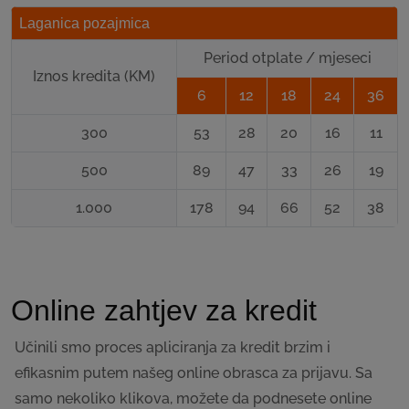
Laganica pozajmica
Period otplate / mjeseci
Iznos kredita (KM)
6
12
18
24
36
300
53
28
20
16
11
500
89
47
33
26
19
1.000
178
94
66
52
38
Online zahtjev za kredit
Učinili smo proces apliciranja za kredit brzim i
efikasnim putem našeg online obrasca za prijavu. Sa
samo nekoliko klikova, možete da podnesete online