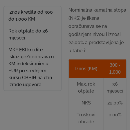
Nominalna kamatna stopa
Iznos kredita od 300
(NKS) je fiksna i
do 1.000 KM
obračunava se na
Rok otplate do 36
godišnjem nivou i iznosi
mjeseci
22,00% a predstavljena je
MKF EKI kredite
u tabeli:
iskazuje/odobrava u
KM indeksiranim u
300 -
Iznos (KM)
EUR po srednjem
1.000
kursu CBBIH na dan
Max. rok
36
izrade ugovora
otplate
mjeseci
NKS
22,00%
Troškovi
0,00%
obrade