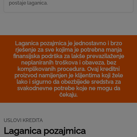
postaje laganica.
Laganica pozajmica je jednostavno i brzo
rješenje za sve kojima je potrebna manja
finansijska podrška za lakše prevazilaženje
neplaniranih troškova i obaveza, bez
komplikovanih procedura. Ovaj kreditni
proizvod namijenjen je klijentima koji žele
lako i sigurno da obezbijede sredstva za
svakodnevne potrebe koje ne mogu da
čekaju.
USLOVI KREDITA
Laganica pozajmica