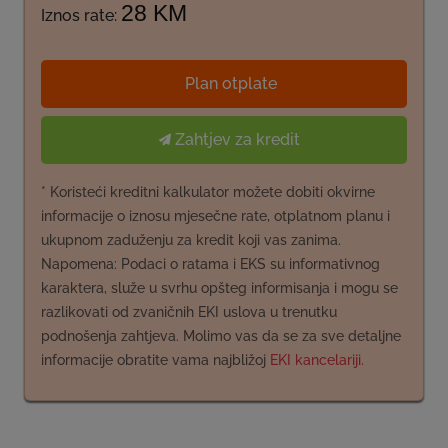
28 KM
Iznos rate:
Plan otplate
Zahtjev za kredit
* Koristeći kreditni kalkulator možete dobiti okvirne
informacije o iznosu mjesečne rate, otplatnom planu i
ukupnom zaduženju za kredit koji vas zanima.
Napomena: Podaci o ratama i EKS su informativnog
karaktera, služe u svrhu opšteg informisanja i mogu se
razlikovati od zvaničnih EKI uslova u trenutku
podnošenja zahtjeva. Molimo vas da se za sve detaljne
informacije obratite vama najbližoj
EKI kancelariji.