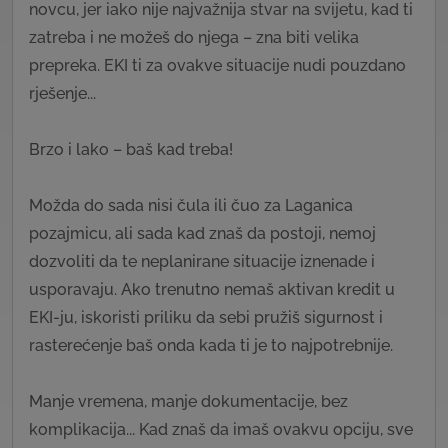
novcu, jer iako nije najvažnija stvar na svijetu, kad ti
zatreba i ne možeš do njega – zna biti velika
prepreka. EKI ti za ovakve situacije nudi pouzdano
rješenje...
Brzo i lako – baš kad treba!
Možda do sada nisi čula ili čuo za Laganica
pozajmicu, ali sada kad znaš da postoji, nemoj
dozvoliti da te neplanirane situacije iznenade i
usporavaju. Ako trenutno nemaš aktivan kredit u
EKI-ju, iskoristi priliku da sebi pružiš sigurnost i
rasterećenje baš onda kada ti je to najpotrebnije.
Manje vremena, manje dokumentacije, bez
komplikacija... Kad znaš da imaš ovakvu opciju, sve