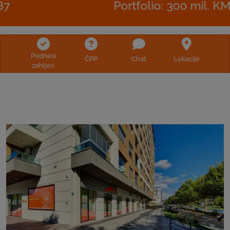
Portfolio: 300 mil. KM
Podnesi
ČPP
Chat
Lokacije
zahtjev