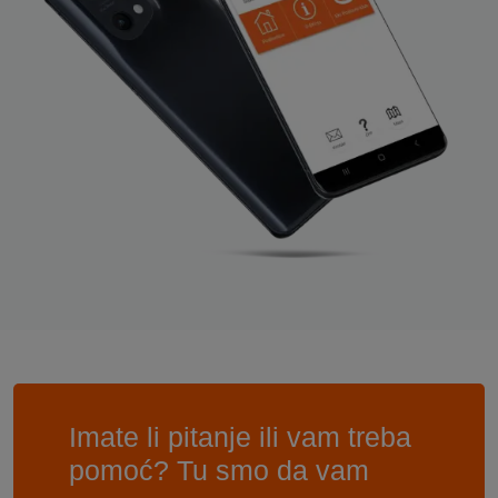
Imate li pitanje ili vam treba
pomoć? Tu smo da vam