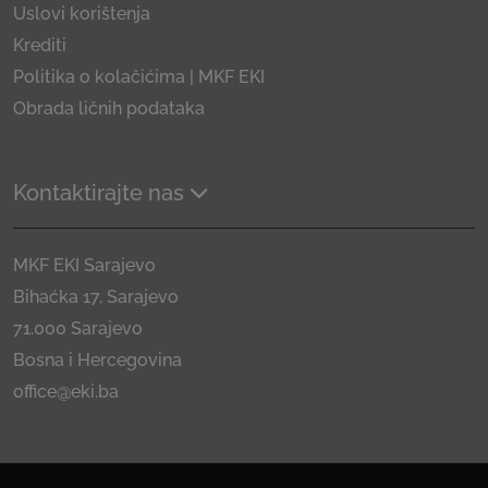
Uslovi korištenja
Krediti
Politika o kolačićima | MKF EKI
Obrada ličnih podataka
Kontaktirajte nas
MKF EKI Sarajevo
Bihaćka 17, Sarajevo
71.000 Sarajevo
Bosna i Hercegovina
office@eki.ba