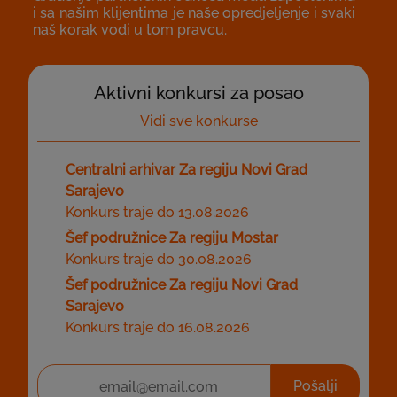
i sa našim klijentima je naše opredjeljenje i svaki
naš korak vodi u tom pravcu.
Aktivni konkursi za posao
Vidi sve konkurse
Centralni arhivar Za regiju Novi Grad
Sarajevo
Konkurs traje do 13.08.2026
Šef podružnice Za regiju Mostar
Konkurs traje do 30.08.2026
Šef podružnice Za regiju Novi Grad
Sarajevo
Konkurs traje do 16.08.2026
Pošalji